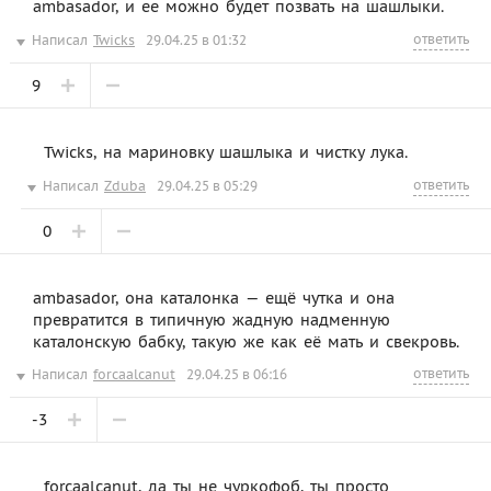
ambasador, и ее можно будет позвать на шашлыки.
ответить
Написал
Twicks
29.04.25 в 01:32
9
Twicks, на мариновку шашлыка и чистку лука.
ответить
Написал
Zduba
29.04.25 в 05:29
0
ambasador, она каталонка — ещё чутка и она
превратится в типичную жадную надменную
каталонскую бабку, такую же как её мать и свекровь.
ответить
Написал
forcaalcanut
29.04.25 в 06:16
-3
forcaalcanut, да ты не чуркофоб, ты просто