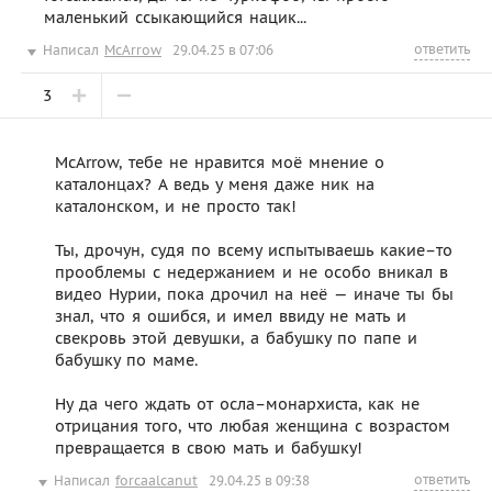
маленький ссыкающийся нацик...
ответить
Написал
McArrow
29.04.25 в 07:06
3
McArrow, тебе не нравится моё мнение о
каталонцах? А ведь у меня даже ник на
каталонском, и не просто так!
Ты, дрочун, судя по всему испытываешь какие–то
прооблемы с недержанием и не особо вникал в
видео Нурии, пока дрочил на неё — иначе ты бы
знал, что я ошибся, и имел ввиду не мать и
свекровь этой девушки, а бабушку по папе и
бабушку по маме.
Ну да чего ждать от осла–монархиста, как не
отрицания того, что любая женщина с возрастом
превращается в свою мать и бабушку!
ответить
Написал
forcaalcanut
29.04.25 в 09:38