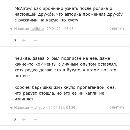
McArrow, как иронично узнать после ролика о
настоящей дружбе, что авторка променяла дружбу
с русскими на какую–то хуету
ответить
Написал
hellkite
29.04.25 в 03:48
7
hellkite, даааа. Я был подписан на нее, даже
какие–то комменты с личным опытом оставлял,
хотя редко делаю это в йутупе. А потом вот это
вот все.
Короче, барышню жмыхнуло пропагандой, она,
что радует, отошла, но это ее ни капли не
извиняет.
ответить
Написал
McArrow
29.04.25 в 03:59
8