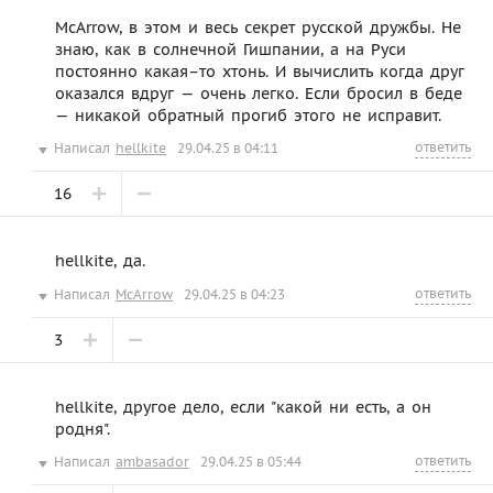
McArrow, в этом и весь секрет русской дружбы. Не
знаю, как в солнечной Гишпании, а на Руси
постоянно какая–то хтонь. И вычислить когда друг
оказался вдруг — очень легко. Если бросил в беде
— никакой обратный прогиб этого не исправит.
ответить
Написал
hellkite
29.04.25 в 04:11
16
hellkite, да.
ответить
Написал
McArrow
29.04.25 в 04:23
3
hellkite, другое дело, если "какой ни есть, а он
родня".
ответить
Написал
ambasador
29.04.25 в 05:44