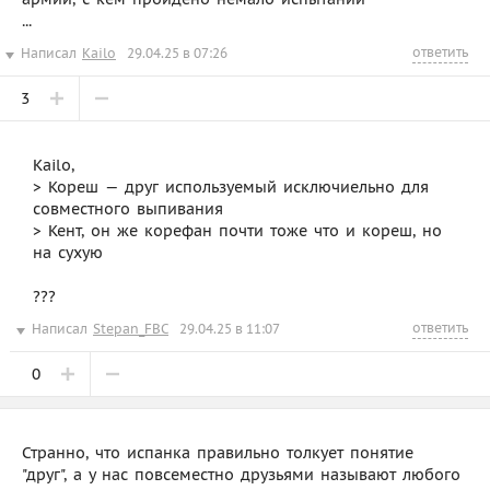
...
ответить
Написал
Kailo
29.04.25 в 07:26
3
Kailo,
> Кореш — друг используемый исключиельно для
совместного выпивания
> Кент, он же корефан почти тоже что и кореш, но
на сухую
???
ответить
Написал
Stepan_FBC
29.04.25 в 11:07
0
Странно, что испанка правильно толкует понятие
"друг", а у нас повсеместно друзьями называют любого