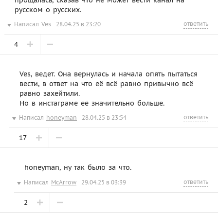
прощалась, сказав что не может вести канал на
русском о русских.
ответить
Написал
Ves
28.04.25 в 23:20
4
Ves, ведет. Она вернулась и начала опять пытаться
вести, в ответ на что её всё равно привычно всё
равно захейтили.
Но в инстаграме её значительно больше.
ответить
Написал
honeyman
28.04.25 в 23:54
17
honeyman, ну так было за что.
ответить
Написал
McArrow
29.04.25 в 03:39
2