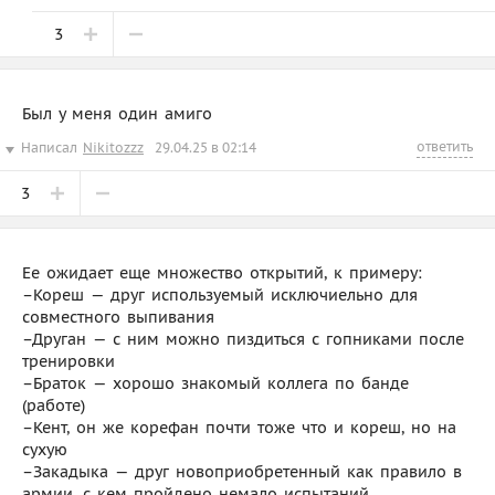
3
Был у меня один амиго
ответить
Написал
Nikitozzz
29.04.25 в 02:14
3
Ее ожидает еще множество открытий, к примеру:
–Кореш — друг используемый исключиельно для
совместного выпивания
–Друган — с ним можно пиздиться с гопниками после
тренировки
–Браток — хорошо знакомый коллега по банде
(работе)
–Кент, он же корефан почти тоже что и кореш, но на
сухую
–Закадыка — друг новоприобретенный как правило в
армии, с кем пройдено немало испытаний