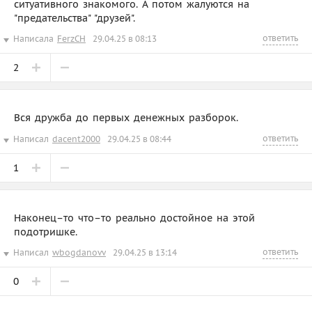
ситуативного знакомого. А потом жалуются на
"предательства" "друзей".
ответить
Написала
FerzCH
29.04.25 в 08:13
2
Вся дружба до первых денежных разборок.
ответить
Написал
dacent2000
29.04.25 в 08:44
1
Наконец–то что–то реально достойное на этой
подотришке.
ответить
Написал
wbogdanovv
29.04.25 в 13:14
0