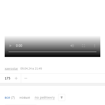
xaerostar
09.04.24 в 21:49
175
все
(7)
новые
по рейтингу