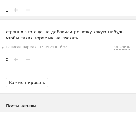
1
странно что ещё не добавили решетку какую нибудь
чтобы таких горемык не пускать
ответить
Написал
вармак
15.04.24 в 16:58
0
Комментировать
Посты недели