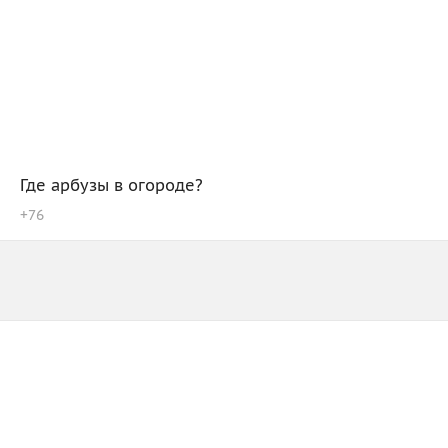
Где арбузы в огороде?
+
76
Зарегистрируйтесь
или
войдите
О САЙТЕ
ПАРТНЁРЫ
РЕКЛАМА
API
©
2026
futurico
18+